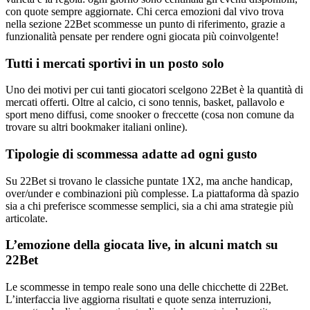
con quote sempre aggiornate. Chi cerca emozioni dal vivo trova
nella sezione 22Bet scommesse un punto di riferimento, grazie a
funzionalità pensate per rendere ogni giocata più coinvolgente!
Tutti i mercati sportivi in un posto solo
Uno dei motivi per cui tanti giocatori scelgono 22Bet è la quantità di
mercati offerti. Oltre al calcio, ci sono tennis, basket, pallavolo e
sport meno diffusi, come snooker o freccette (cosa non comune da
trovare su altri bookmaker italiani online).
Tipologie di scommessa adatte ad ogni gusto
Su 22Bet si trovano le classiche puntate 1X2, ma anche handicap,
over/under e combinazioni più complesse. La piattaforma dà spazio
sia a chi preferisce scommesse semplici, sia a chi ama strategie più
articolate.
L’emozione della giocata live, in alcuni match su
22Bet
Le scommesse in tempo reale sono una delle chicchette di 22Bet.
L’interfaccia live aggiorna risultati e quote senza interruzioni,