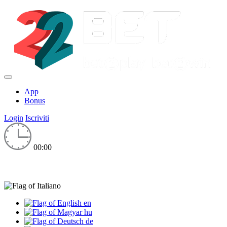
App
Bonus
Login
Iscriviti
00:00
en
hu
de