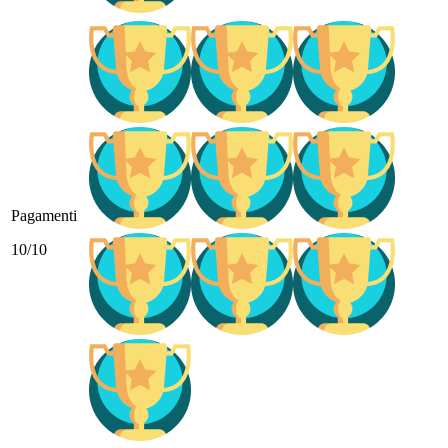
Pagamenti
10
/10