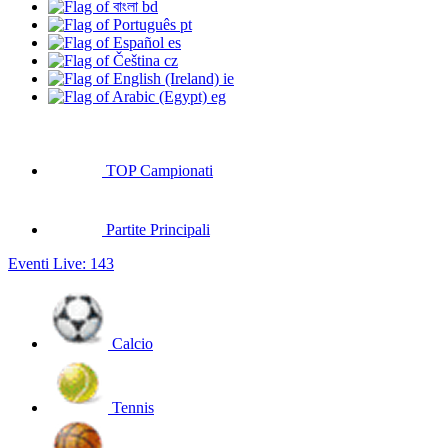
bd
pt
es
cz
ie
eg
TOP Campionati
Partite Principali
Eventi Live: 143
Calcio
Tennis