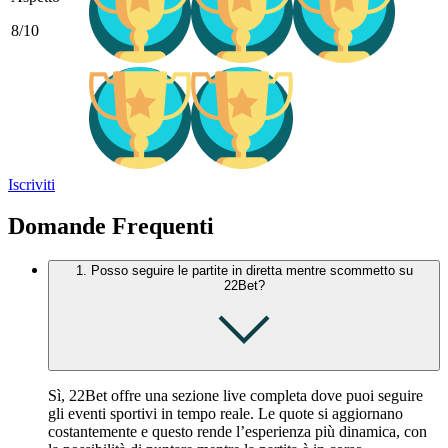
8
/10
Iscriviti
Domande Frequenti
1. Posso seguire le partite in diretta mentre scommetto su
22Bet?
Sì, 22Bet offre una sezione live completa dove puoi seguire
gli eventi sportivi in tempo reale. Le quote si aggiornano
costantemente e questo rende l’esperienza più dinamica, con