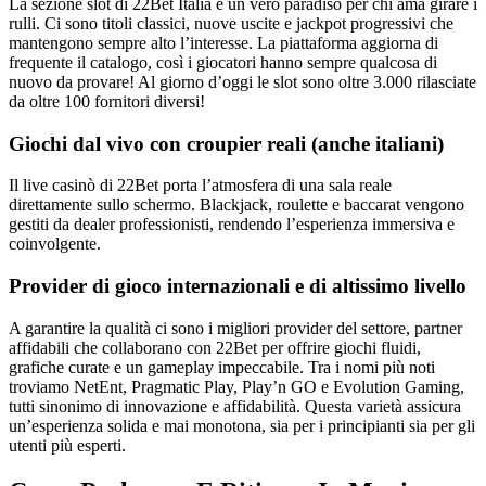
La sezione slot di 22Bet Italia è un vero paradiso per chi ama girare i
rulli. Ci sono titoli classici, nuove uscite e jackpot progressivi che
mantengono sempre alto l’interesse. La piattaforma aggiorna di
frequente il catalogo, così i giocatori hanno sempre qualcosa di
nuovo da provare! Al giorno d’oggi le slot sono oltre 3.000 rilasciate
da oltre 100 fornitori diversi!
Giochi dal vivo con croupier reali (anche italiani)
Il live casinò di 22Bet porta l’atmosfera di una sala reale
direttamente sullo schermo. Blackjack, roulette e baccarat vengono
gestiti da dealer professionisti, rendendo l’esperienza immersiva e
coinvolgente.
Provider di gioco internazionali e di altissimo livello
A garantire la qualità ci sono i migliori provider del settore, partner
affidabili che collaborano con 22Bet per offrire giochi fluidi,
grafiche curate e un gameplay impeccabile. Tra i nomi più noti
troviamo NetEnt, Pragmatic Play, Play’n GO e Evolution Gaming,
tutti sinonimo di innovazione e affidabilità. Questa varietà assicura
un’esperienza solida e mai monotona, sia per i principianti sia per gli
utenti più esperti.