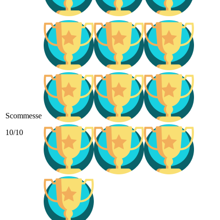
Scommesse
10
/10