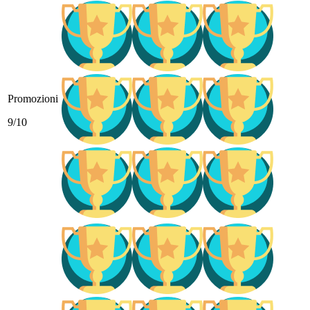
Promozioni
9
/10