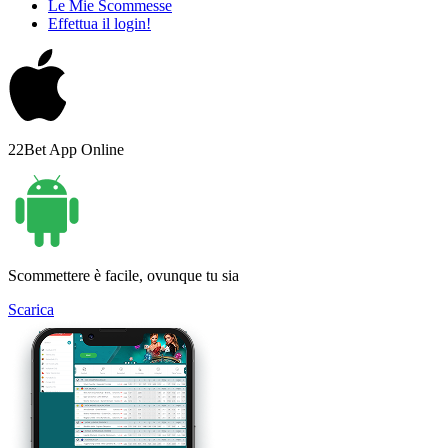
Le Mie Scommesse
Effettua il login!
22Bet App Online
Scommettere è facile, ovunque tu sia
Scarica