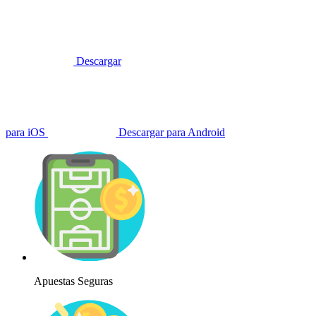
Descargar
para iOS
Descargar para Android
Apuestas Seguras