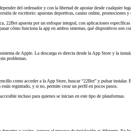
depender del ordenador y con la libertad de apostar desde cualquier lug
versión de escritorio: apuestas deportivas, casino online, promociones 
ca, 22Bet apuesta por un enfoque integral, con aplicaciones específicas
epasar cómo funciona la app en ambos sistemas, qué dispositivos son c
osistema de Apple. La descarga es directa desde la App Store y la inst
 sin problemas.
sencillo como acceder a la App Store, buscar “22Bet” y pulsar instalar. 
estás registrado, y si no, permite crear un perfil en pocos pasos.
accesible incluso para quienes se inician en este tipo de plataformas.
deportes y casino, aunque el proceso de instalación es diferente. En lug