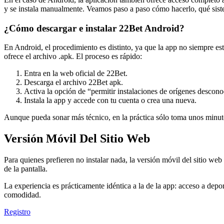
y se instala manualmente. Veamos paso a paso cómo hacerlo, qué siste
¿Cómo descargar e instalar 22Bet Android?
En Android, el procedimiento es distinto, ya que la app no siempre es
ofrece el archivo .apk. El proceso es rápido:
Entra en la web oficial de 22Bet.
Descarga el archivo 22Bet apk.
Activa la opción de “permitir instalaciones de orígenes descono
Instala la app y accede con tu cuenta o crea una nueva.
Aunque pueda sonar más técnico, en la práctica sólo toma unos minut
Versión Móvil Del Sitio Web
Para quienes prefieren no instalar nada, la versión móvil del sitio w
de la pantalla.
La experiencia es prácticamente idéntica a la de la app: acceso a dep
comodidad.
Registro