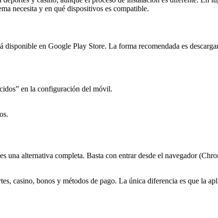
ma necesita y en qué dispositivos es compatible.
tá disponible en Google Play Store. La forma recomendada es descargarl
cidos” en la configuración del móvil.
os.
eb es una alternativa completa. Basta con entrar desde el navegador (Chr
ortes, casino, bonos y métodos de pago. La única diferencia es que la ap